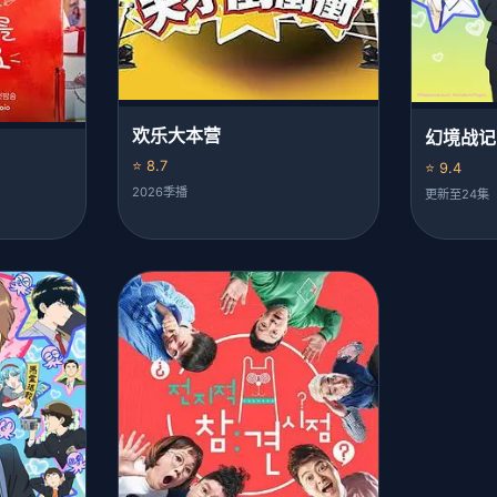
欢乐大本营
幻境战记
⭐ 8.7
⭐ 9.4
2026季播
更新至24集