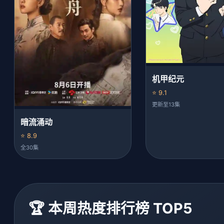
机甲纪元
⭐ 9.1
更新至13集
暗流涌动
⭐ 8.9
全30集
🏆 本周热度排行榜 TOP5