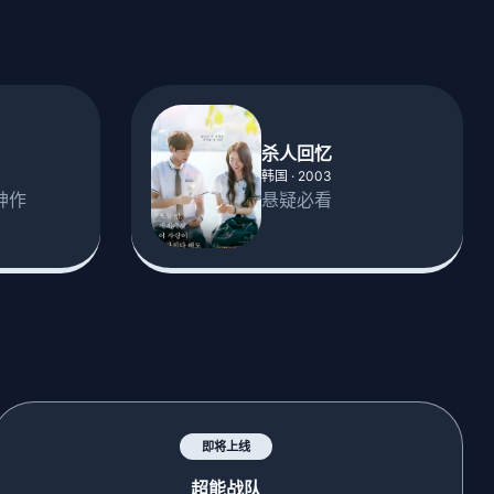
杀人回忆
韩国 · 2003
神作
悬疑必看
即将上线
超能战队