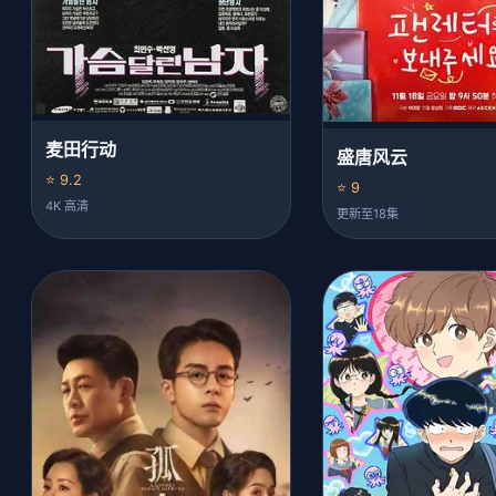
麦田行动
盛唐风云
⭐ 9.2
⭐ 9
4K 高清
更新至18集