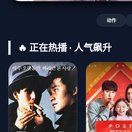
动作
🔥 正在热播 · 人气飙升