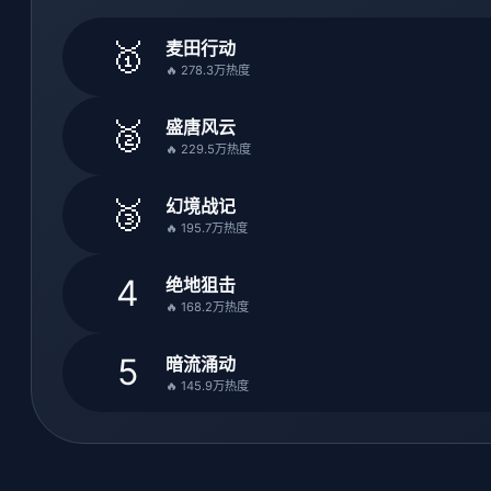
🥇
麦田行动
🔥 278.3万热度
🥈
盛唐风云
🔥 229.5万热度
🥉
幻境战记
🔥 195.7万热度
4
绝地狙击
🔥 168.2万热度
5
暗流涌动
🔥 145.9万热度