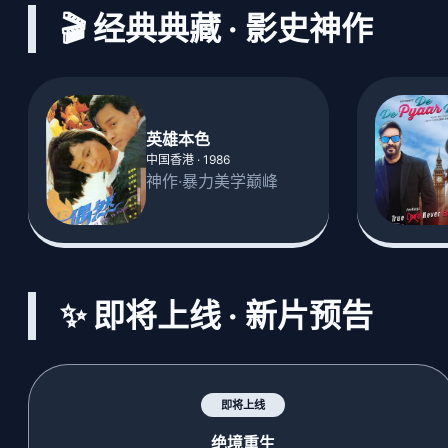
🎬 经典典藏 · 影史神作
英雄本色
中国香港 · 1986
神作·暴力美学巅峰
✨ 即将上线 · 新片预告
即将上线
绝境重生