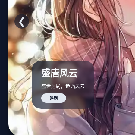
❮
盛唐风云
盛世迷局，诡谲风云
追剧