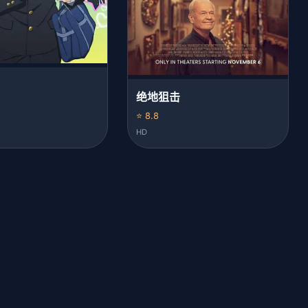
绝地狙击
⭐ 8.8
HD