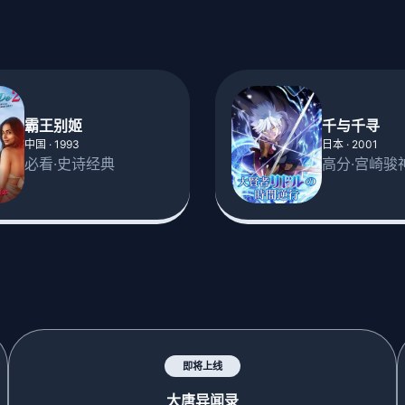
霸王别姬
千与千寻
中国 · 1993
日本 · 2001
必看·史诗经典
高分·宫崎骏
即将上线
大唐异闻录